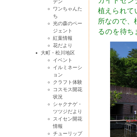
ガイドセン
デン
ワンちゃんた
植えられて
ち
所なので、
光の森のペー
るのを待ち
ジェント
紅葉情報
花だより
大町・松川地区
イベント
イルミネーシ
ョン
クラフト体験
コスモス開花
状況
シャクナゲ・
ツツジだより
スイセン開花
情報
チューリップ