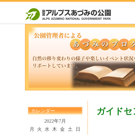
ガイドセ
カレンダー
2022年7月
月
火
水
木
金
土
日