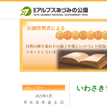
いわさき
カレンダー
2025年1月
月
火
水
木
金
土
日