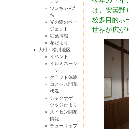
今年の『イ
デン
ワンちゃんた
は、安曇野
ち
校多目的ホ
光の森のペー
世界が広が
ジェント
紅葉情報
花だより
大町・松川地区
イベント
イルミネーシ
ョン
クラフト体験
コスモス開花
状況
シャクナゲ・
ツツジだより
スイセン開花
情報
チューリップ