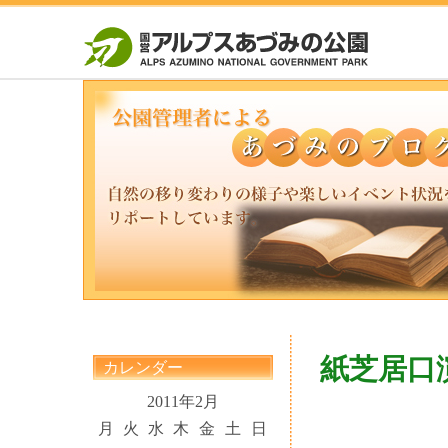
紙芝居口
カレンダー
2011年2月
月
火
水
木
金
土
日