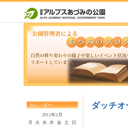
ダッチオ
カレンダー
2011年2月
月
火
水
木
金
土
日