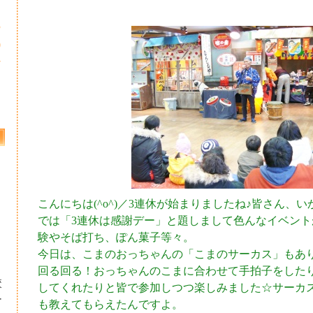
3
0
7
こんにちは(^o^)／3連休が始まりましたね♪皆さん、
では「3連休は感謝デー」と題しまして色んなイベント
験やそば打ち、ぽん菓子等々。
今日は、こまのおっちゃんの「こまのサーカス」もあ
回る回る！おっちゃんのこまに合わせて手拍子をした
校
してくれたりと皆で参加しつつ楽しみました☆サーカ
ー
も教えてもらえたんですよ。