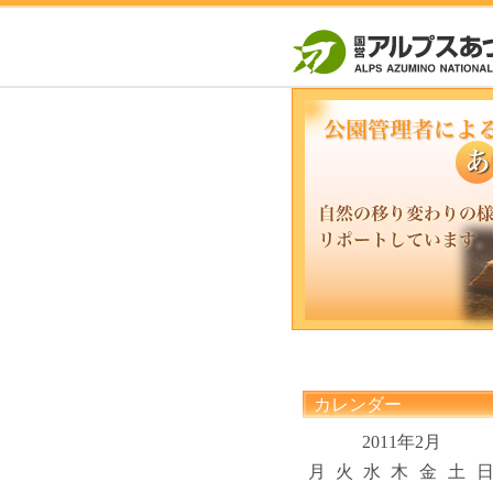
カレンダー
2011年2月
月
火
水
木
金
土