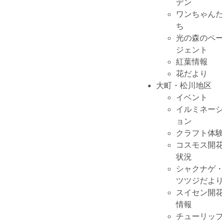
デン
ワンちゃん
ち
光の森のペ
ジェント
紅葉情報
花だより
大町・松川地区
イベント
イルミネー
ョン
クラフト体
コスモス開
状況
シャクナゲ
ツツジだよ
スイセン開
情報
チューリッ