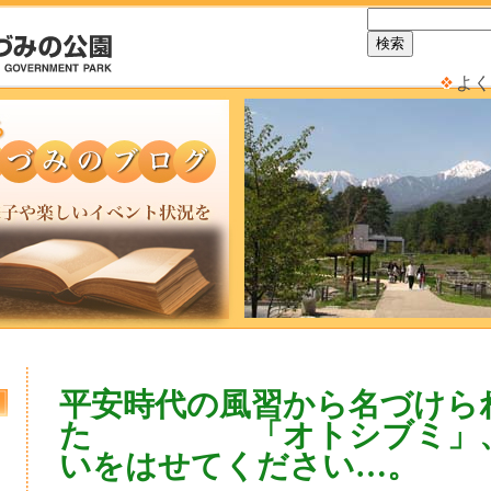
よく
平安時代の風習から名づけら
た 「オトシブミ」
いをはせてください…。
日