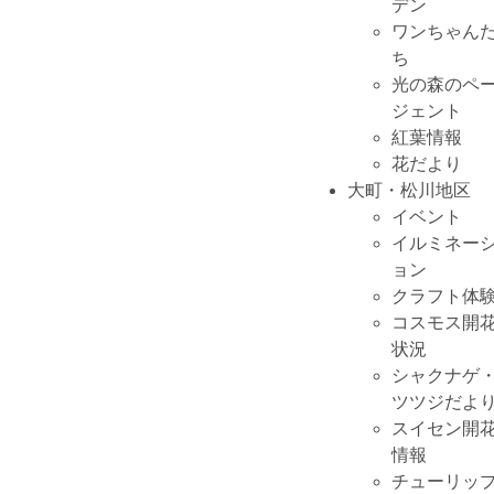
デン
ワンちゃん
ち
光の森のペ
ジェント
紅葉情報
花だより
大町・松川地区
イベント
イルミネー
ョン
クラフト体
コスモス開
状況
シャクナゲ
ツツジだよ
スイセン開
情報
チューリッ