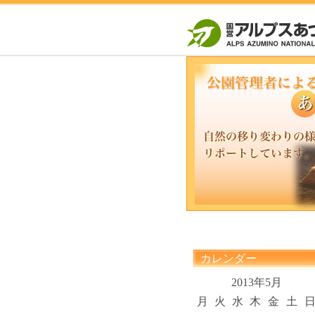
カレンダー
2013年5月
月
火
水
木
金
土