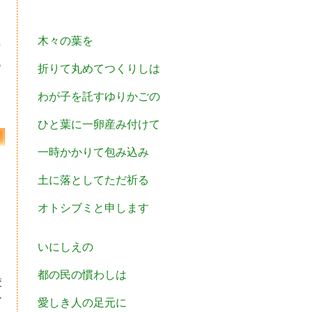
2
木々の葉を
9
6
折りて丸めてつくりしは
わが子を託すゆりかごの
ひと葉に一卵産み付けて
一時かかりて包み込み
土に落としてただ祈る
オトシブミと申します
いにしえの
都の民の慣わしは
校
ー
愛しき人の足元に