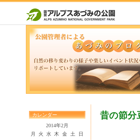
昔の節分
カレンダー
2014年2月
月
火
水
木
金
土
日