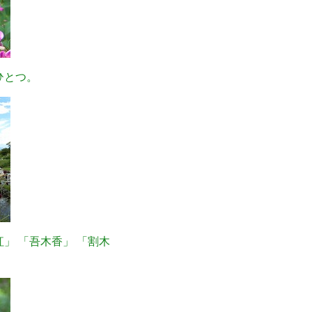
ひとつ。
」 「吾木香」 「割木