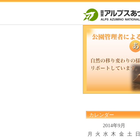
カレンダー
2014年9月
月
火
水
木
金
土