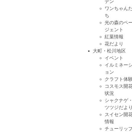
デン
ワンちゃん
ち
光の森のペ
ジェント
紅葉情報
花だより
大町・松川地区
イベント
イルミネー
ョン
クラフト体
コスモス開
状況
シャクナゲ
ツツジだよ
スイセン開
情報
チューリッ