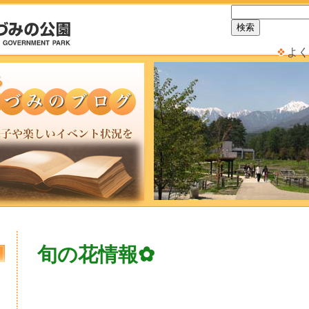
よく
旬の花情報✿
日