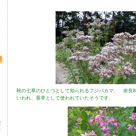
4
1
8
秋の七草のひとつとして知られるフジバカマ。 奈良
いわれ、香草として使われていたそうです。
校
ー