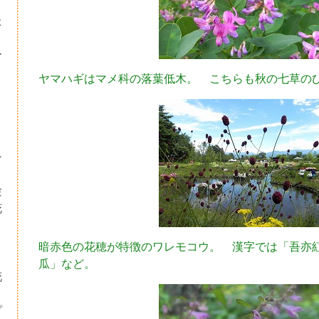
た
ー
ヤマハギはマメ科の落葉低木。 こちらも秋の七草の
シ
験
花
・
暗赤色の花穂が特徴のワレモコウ。 漢字では「吾亦紅
り
瓜」など。
花
プ