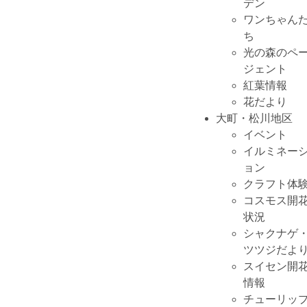
デン
ワンちゃん
ち
光の森のペ
ジェント
紅葉情報
花だより
大町・松川地区
イベント
イルミネー
ョン
クラフト体
コスモス開
状況
シャクナゲ
ツツジだよ
スイセン開
情報
チューリッ