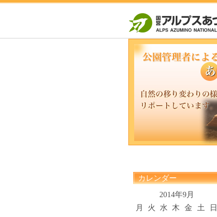
カレンダー
2014年9月
月
火
水
木
金
土