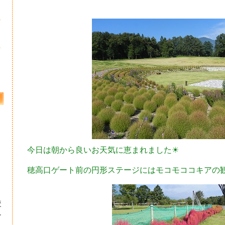
4
1
8
今日は朝から良いお天気に恵まれました☀
穂高口ゲート前の円形ステージにはモコモココキアの
校
ー