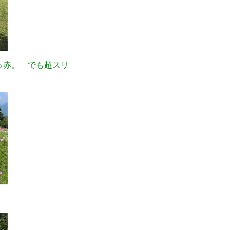
っ赤。 でも超スリ
。