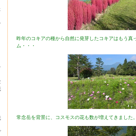
た
ー
昨年のコキアの種から自然に発芽したコキアはもう真
ム・・・
シ
験
花
・
り
常念岳を背景に、コスモスの花も数が増えてきました
花
プ