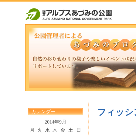
フィッシ
カレンダー
2014年9月
月
火
水
木
金
土
日