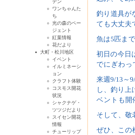
デン
ワンちゃんた
釣り道具が
ち
ても大丈夫
光の森のペー
ジェント
紅葉情報
魚は5匹ま
花だより
大町・松川地区
初日の今日
イベント
でにぎわっ
イルミネーシ
ョン
来週9/13
クラフト体験
コスモス開花
し、釣り上
状況
ベントも開
シャクナゲ・
ツツジだより
そして、敬
スイセン開花
情報
ぜひ、この
チューリップ