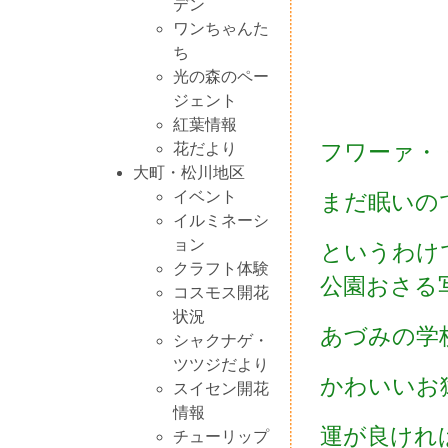
デン
ワンちゃんた
ち
光の森のペー
ジェント
紅葉情報
フワーァ・
花だより
大町・松川地区
イベント
まだ眠いの
イルミネーシ
ョン
というわけで
クラフト体験
公園おさる
コスモス開花
状況
あづみの学
シャクナゲ・
ツツジだより
かわいいお
スイセン開花
情報
運が良けれ
チューリップ