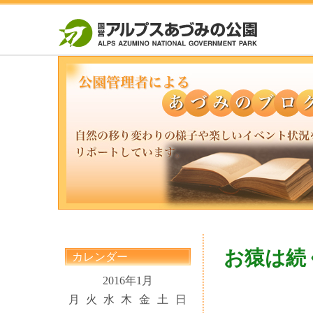
お猿は続
カレンダー
2016年1月
月
火
水
木
金
土
日