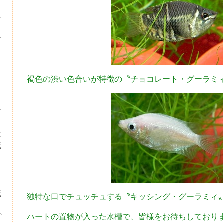
た
ー
褐色の渋い色合いが特徴の〝チョコレート・グーラミ
シ
験
花
・
り
花
独特な口でチュッチュする〝キッシング・グーラミィ
ハートの置物が入った水槽で、皆様をお待ちしており
プ