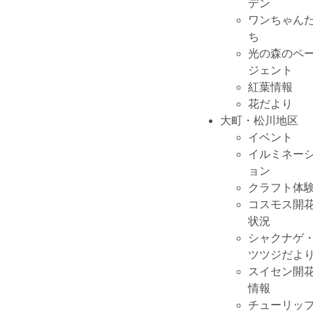
デン
ワンちゃん
ち
光の森のペ
ジェント
紅葉情報
花だより
大町・松川地区
イベント
イルミネー
ョン
クラフト体
コスモス開
状況
シャクナゲ
ツツジだよ
スイセン開
情報
チューリッ