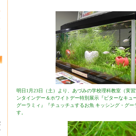
0
7
4
1
明日1月23日（土）より、あづみの学校理科教室（実
ンタインデー＆ホワイトデー特別展示『ビターなキュー
グーラミィ』『チュッチュするお魚 キッシング・グー
す。
校
ー