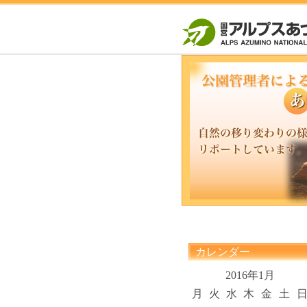
カレンダー
2016年1月
月
火
水
木
金
土