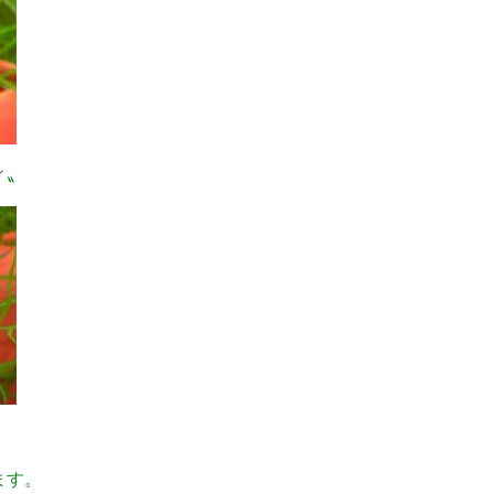
ィ〟
〟
ます。