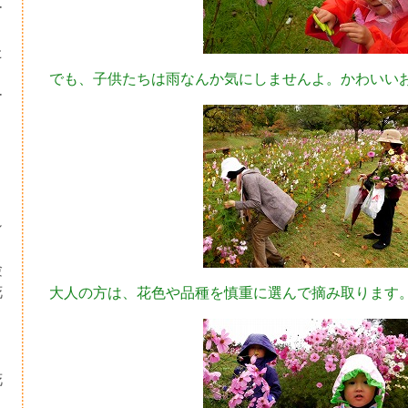
ー
た
でも、子供たちは雨なんか気にしませんよ。かわいい
ー
シ
験
花
大人の方は、花色や品種を慎重に選んで摘み取ります
・
り
花