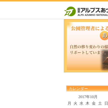
カレンダー
2017年10月
月
火
水
木
金
土