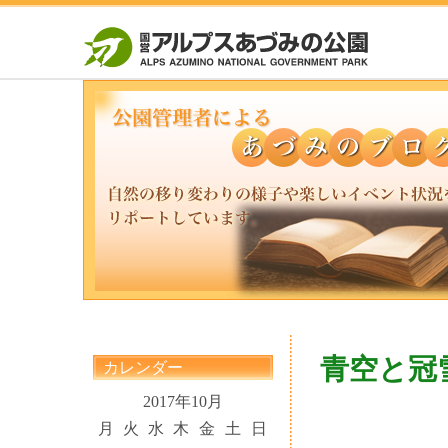
青空と冠
カレンダー
2017年10月
月
火
水
木
金
土
日