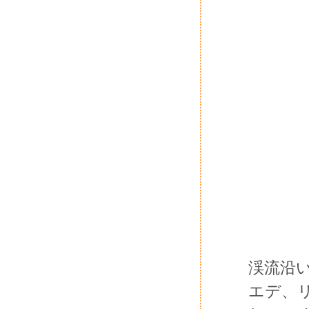
渓流沿
エデ、