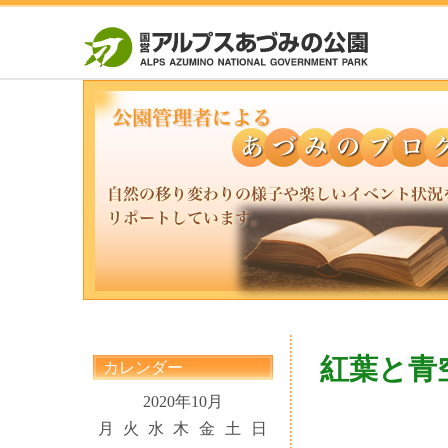
紅葉と青
カレンダー
2020年10月
月
火
水
木
金
土
日