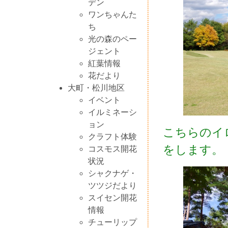
デン
ワンちゃんた
ち
光の森のペー
ジェント
紅葉情報
花だより
大町・松川地区
イベント
イルミネーシ
ョン
こちらのイ
クラフト体験
をします。
コスモス開花
状況
シャクナゲ・
ツツジだより
スイセン開花
情報
チューリップ