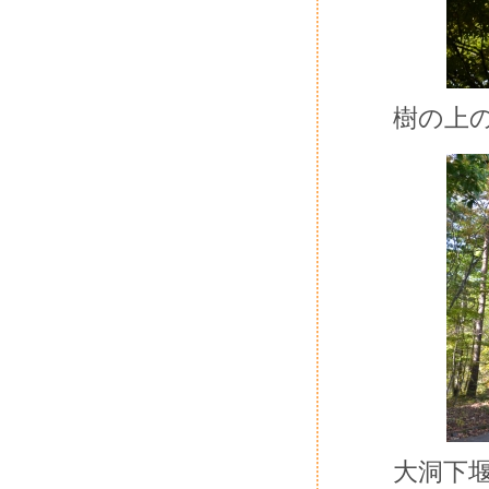
樹の上
大洞下