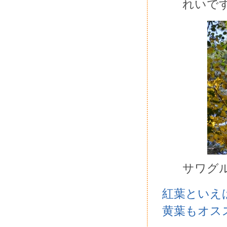
れいで
サワグ
紅葉といえ
黄葉もオスス