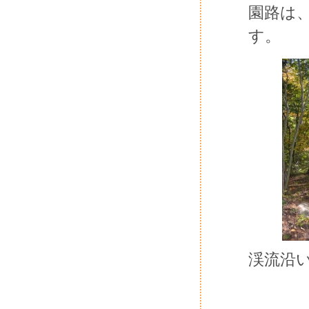
園路は
す。
渓流沿