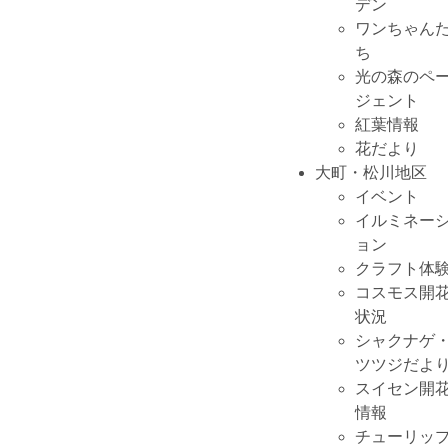
デン
ワンちゃん
ち
光の森のペ
ジェント
紅葉情報
花だより
大町・松川地区
イベント
イルミネー
ョン
クラフト体
コスモス開
状況
シャクナゲ
ツツジだよ
スイセン開
情報
チューリッ