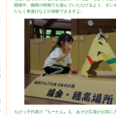
開催中。梅雨の時期でも遊んでいただけるよう、ダン
た
たらく車遊びなどが体験できますよ。
ー
シ
験
花
・
り
花
ちびっ子代表の〝ちーたん〟も、あそび広場がお気に
プ