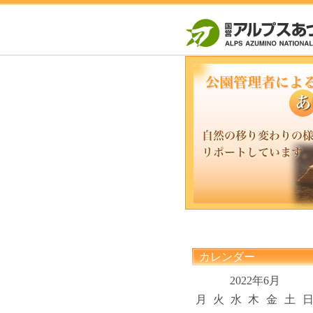
カレンダー
2022年6月
月
火
水
木
金
土