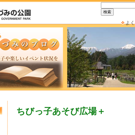
よく
ちびっ子あそび広場＋
日