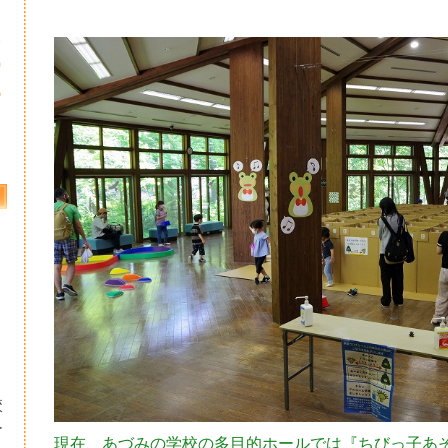
2
9
6
校
ー
現在、あづみの学校の多目的ホールでは『ちびっ子あ