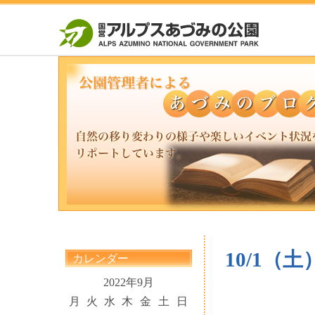
10/1（
カレンダー
2022年9月
月
火
水
木
金
土
日