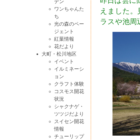
昨日は雲に
デン
ワンちゃんた
えました。
ち
ラスや池周
光の森のペー
ジェント
紅葉情報
花だより
大町・松川地区
イベント
イルミネーシ
ョン
クラフト体験
コスモス開花
状況
シャクナゲ・
ツツジだより
スイセン開花
情報
チューリップ