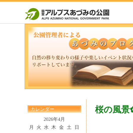
桜の風景
カレンダー
2026年4月
月
火
水
木
金
土
日