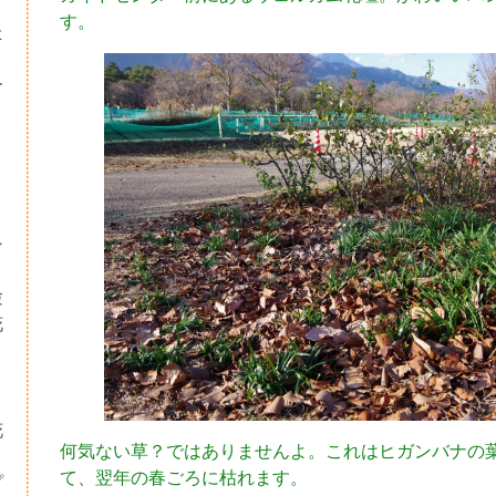
す。
た
ー
シ
験
花
・
り
花
何気ない草？ではありませんよ。これはヒガンバナの
て、翌年の春ごろに枯れます。
プ