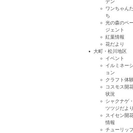
デン
ワンちゃん
ち
光の森のペ
ジェント
紅葉情報
花だより
大町・松川地区
イベント
イルミネー
ョン
クラフト体
コスモス開
状況
シャクナゲ
ツツジだよ
スイセン開
情報
チューリッ