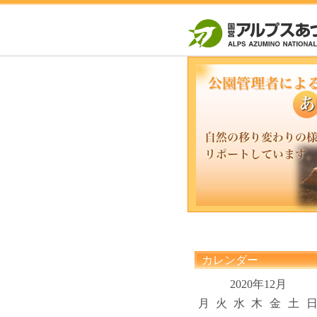
カレンダー
2020年12月
月
火
水
木
金
土