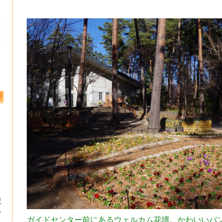
3
0
7
校
ー
ガイドセンター前にあるウェルカム花壇。かわいいパ