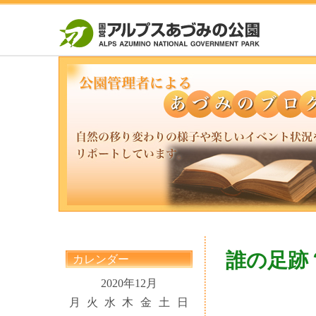
誰の足跡
カレンダー
2020年12月
月
火
水
木
金
土
日