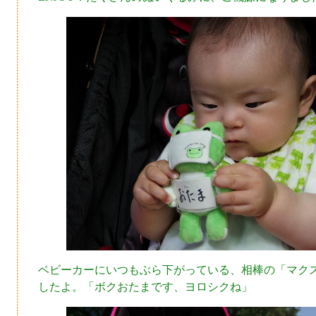
ベビーカーにいつもぶら下がっている、相棒の「マク
したよ。「ボクおたまです、ヨロシクね」