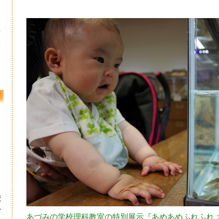
3
0
7
校
ー
あづみの学校理科教室の特別展示『あめあめふれふれ 