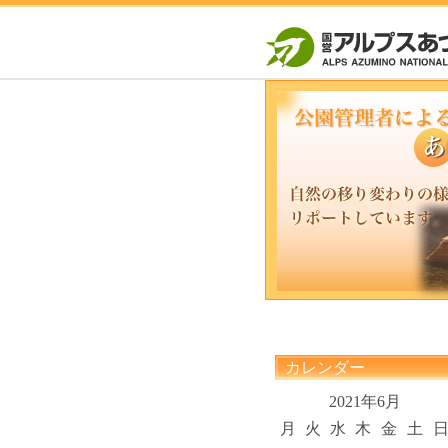
カレンダー
2021年6月
月
火
水
木
金
土