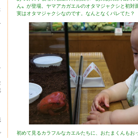
ん〟が登場。ヤマアカガエルのオタマジャクシと初対
た
実はオタマジャクシなのです。なんとなくバレてた？
ー
シ
験
花
・
り
花
初めて見るカラフルなカエルたちに、おたまくんもお
プ