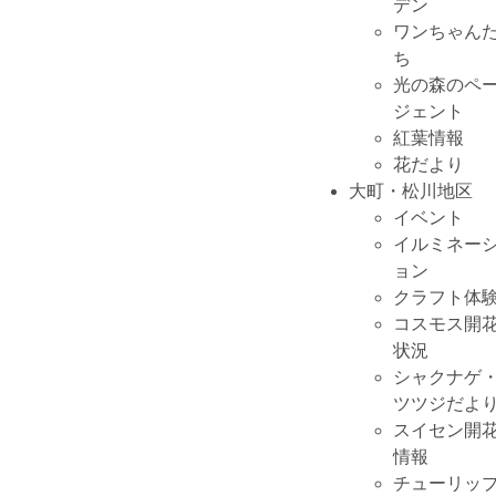
デン
ワンちゃん
ち
光の森のペ
ジェント
紅葉情報
花だより
大町・松川地区
イベント
イルミネー
ョン
クラフト体
コスモス開
状況
シャクナゲ
ツツジだよ
スイセン開
情報
チューリッ