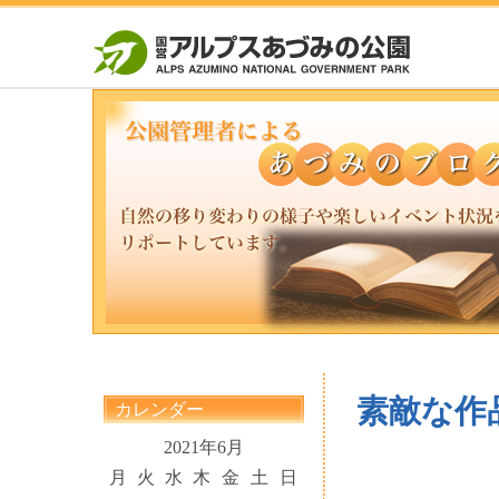
素敵な作
カレンダー
2021年6月
月
火
水
木
金
土
日