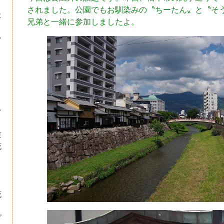
されました。公園でもお馴染みの〝ちーたん〟と〝そ
た
兄弟と一緒に参加しましたよ。
ー
シ
験
花
・
り
花
プ