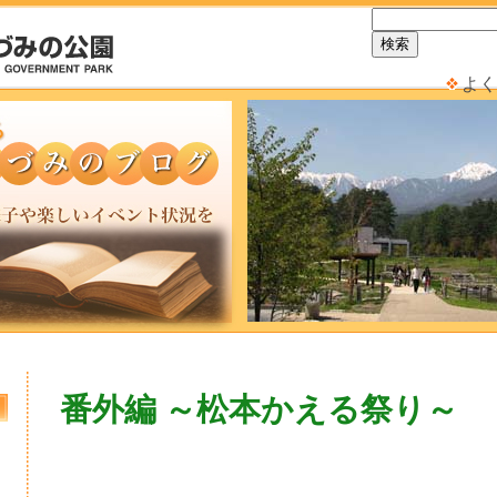
よく
番外編 ～松本かえる祭り～
日