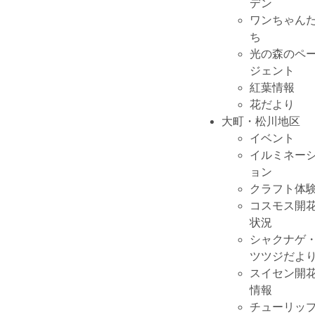
デン
ワンちゃん
ち
光の森のペ
ジェント
紅葉情報
花だより
大町・松川地区
イベント
イルミネー
ョン
クラフト体
コスモス開
状況
シャクナゲ
ツツジだよ
スイセン開
情報
チューリッ