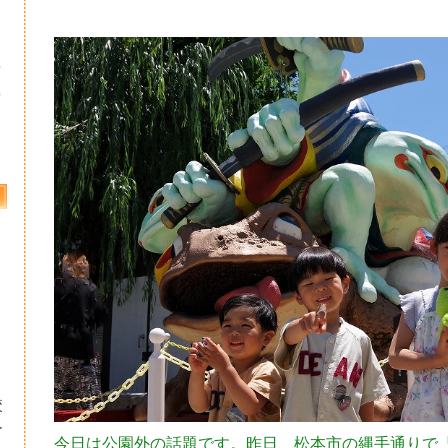
8
5
校
ー
今日は公園外の話題です。昨日、松本市の縄手通りで