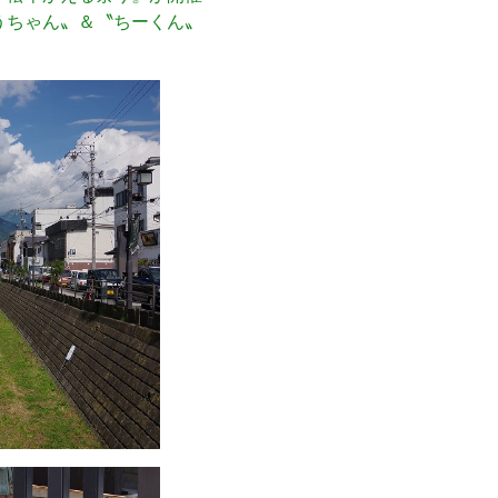
うちゃん〟＆〝ちーくん〟