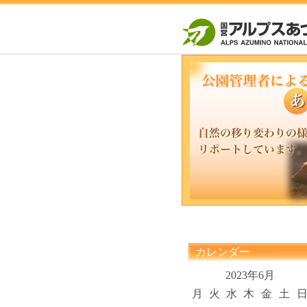
カレンダー
2023年6月
月
火
水
木
金
土