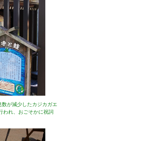
息数が減少したカジカガエ
行われ、おごそかに祝詞