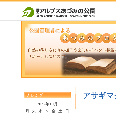
アサギマ
カレンダー
2022年10月
月
火
水
木
金
土
日