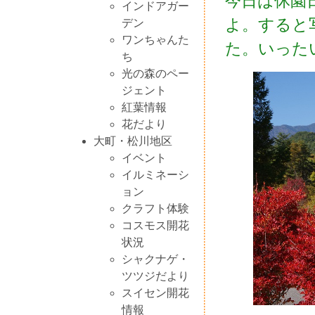
今日は休園
インドアガー
よ。すると
デン
ワンちゃんた
た。いった
ち
光の森のペー
ジェント
紅葉情報
花だより
大町・松川地区
イベント
イルミネーシ
ョン
クラフト体験
コスモス開花
状況
シャクナゲ・
ツツジだより
スイセン開花
情報