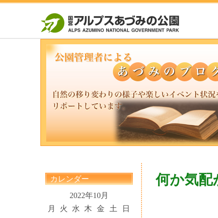
何か気配が
カレンダー
2022年10月
月
火
水
木
金
土
日