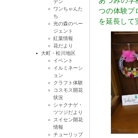
あづみの学
デン
ワンちゃんた
つの体験プ
ち
を延長して
光の森のペー
ジェント
紅葉情報
花だより
大町・松川地区
イベント
イルミネーシ
ョン
クラフト体験
コスモス開花
状況
シャクナゲ・
ツツジだより
スイセン開花
情報
チューリップ