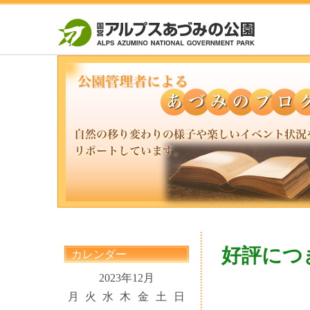
好評につ
カレンダー
2023年12月
月
火
水
木
金
土
日