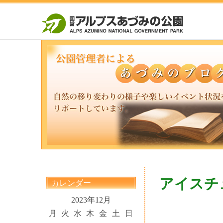
アイスチ
カレンダー
2023年12月
月
火
水
木
金
土
日