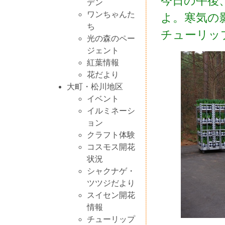
今日の午後
デン
ワンちゃんた
よ。寒気の
ち
チューリッ
光の森のペー
ジェント
紅葉情報
花だより
大町・松川地区
イベント
イルミネーシ
ョン
クラフト体験
コスモス開花
状況
シャクナゲ・
ツツジだより
スイセン開花
情報
チューリップ