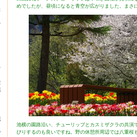
めでしたが、昼頃になると青空が広がりました。まさ
た
ー
シ
験
花
・
り
花
池横の園路沿い、チューリップとカスミザクラの共演
びりするのも良いですね。野の休憩所周辺では八重桜
プ