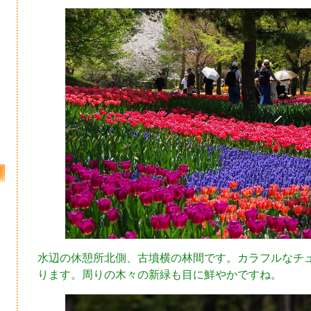
水辺の休憩所北側、古墳横の林間です。カラフルなチ
ります。周りの木々の新緑も目に鮮やかですね。