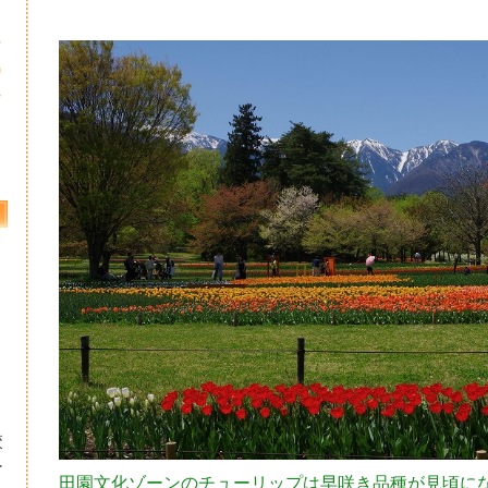
3
0
7
校
ー
田園文化ゾーンのチューリップは早咲き品種が見頃に