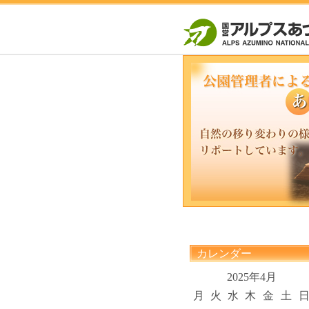
カレンダー
2025年4月
月
火
水
木
金
土