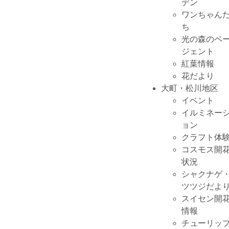
デン
ワンちゃん
ち
光の森のペ
ジェント
紅葉情報
花だより
大町・松川地区
イベント
イルミネー
ョン
クラフト体
コスモス開
状況
シャクナゲ
ツツジだよ
スイセン開
情報
チューリッ