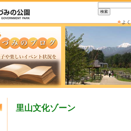
よく
里山文化ゾーン
日