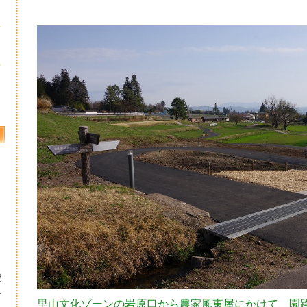
4
1
8
校
ー
里山文化ゾーンの岩原口から農家風東屋にかけて、園