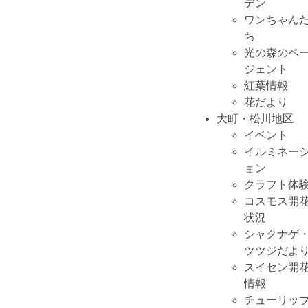
デン
ワンちゃん
ち
光の森のペ
ジェント
紅葉情報
花だより
大町・松川地区
イベント
イルミネー
ョン
クラフト体
コスモス開
状況
シャクナゲ
ツツジだよ
スイセン開
情報
チューリッ