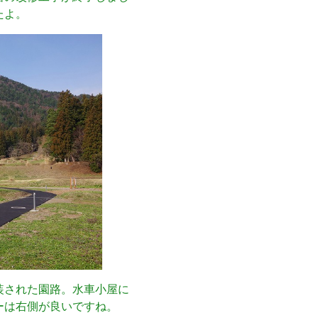
たよ。
装された園路。水車小屋に
ーは右側が良いですね。