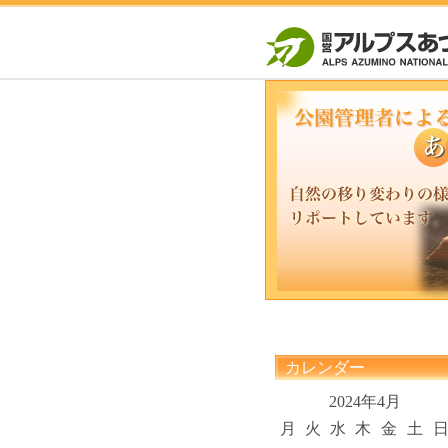
カレンダー
2024年4月
月
火
水
木
金
土