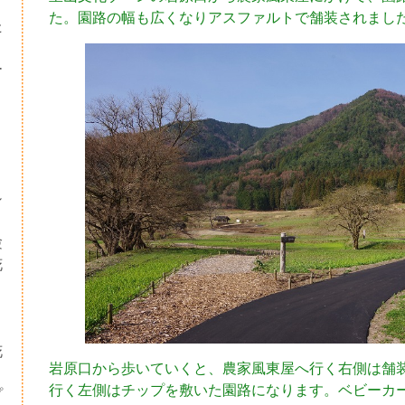
た。園路の幅も広くなりアスファルトで舗装されまし
た
ー
シ
験
花
・
り
花
岩原口から歩いていくと、農家風東屋へ行く右側は舗
行く左側はチップを敷いた園路になります。ベビーカ
プ