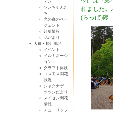
今日は『第
デン
ワンちゃんた
れました。
ち
(らっぱ)
光の森のペー
ジェント
紅葉情報
花だより
大町・松川地区
イベント
イルミネーシ
ョン
クラフト体験
コスモス開花
状況
シャクナゲ・
ツツジだより
スイセン開花
情報
チューリップ