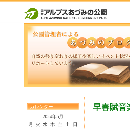
早春賦音
カレンダー
2024年5月
月
火
水
木
金
土
日