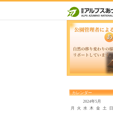
カレンダー
2024年5月
月
火
水
木
金
土