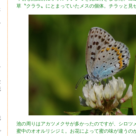
草〝クララ〟にとまっていたメスの個体。チラッと見
た
ー
シ
験
花
・
り
花
池の周りはアカツメクサが多かったのですが、シロツ
蜜中のオオルリシジミ。お花によって蜜の味が違うの
プ