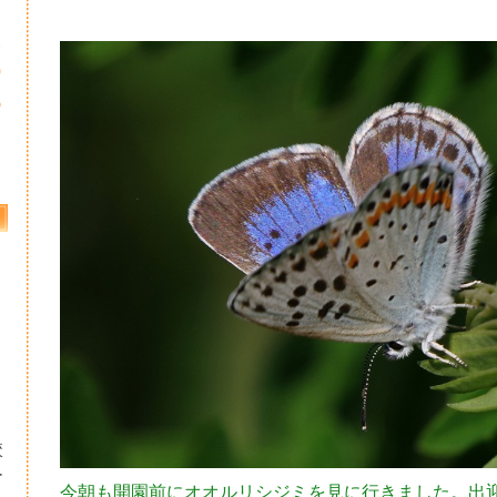
2
9
6
校
ー
今朝も開園前にオオルリシジミを見に行きました。出