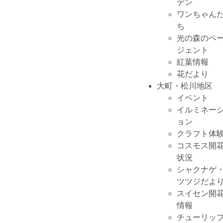
デン
ワンちゃん
ち
光の森のペ
ジェント
紅葉情報
花だより
大町・松川地区
イベント
イルミネー
ョン
クラフト体
コスモス開
状況
シャクナゲ
ツツジだよ
スイセン開
情報
チューリッ