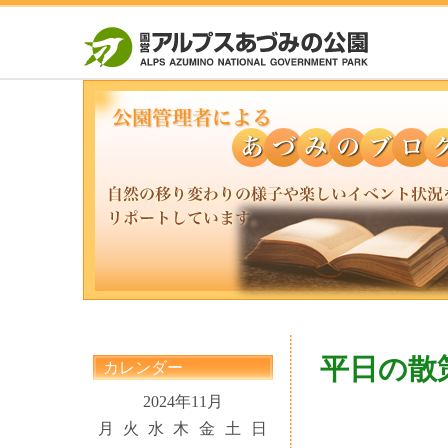
平日の散
カレンダー
2024年11月
月
火
水
木
金
土
日