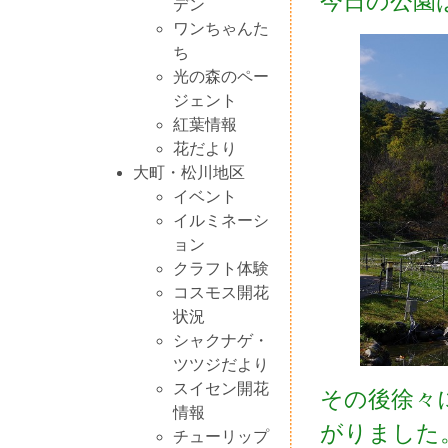
今日の公園
デン
ワンちゃんた
ち
光の森のペー
ジェント
紅葉情報
花だより
大町・松川地区
イベント
イルミネーシ
ョン
クラフト体験
コスモス開花
状況
シャクナゲ・
ツツジだより
スイセン開花
その後徐々
情報
がりました
チューリップ