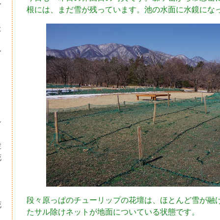
ー
根には、まだ雪が残っています。池の水面に水鏡にな
た
ー
シ
験
花
・
り
段々原っぱのチューリップの花壇は、ほとんど雪が融
花
たサル除けネットが地面についている状態です。