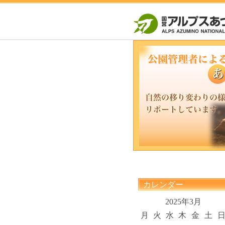
カレンダー
2025年3月
月
火
水
木
金
土