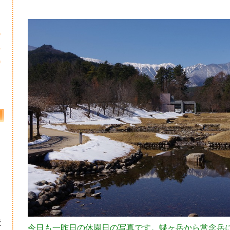
6
3
0
校
今日も一昨日の休園日の写真です。蝶ヶ岳から常念岳