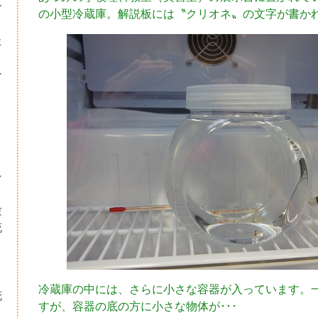
ー
の小型冷蔵庫。解説板には〝クリオネ〟の文字が書か
た
ー
シ
験
花
・
り
冷蔵庫の中には、さらに小さな容器が入っています。
花
すが、容器の底の方に小さな物体が･･･