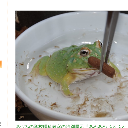
5
2
9
校
あづみの学校理科教室の特別展示『あめあめ ふれふれ