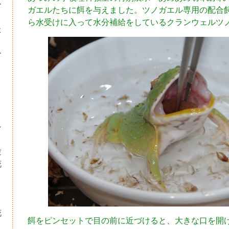
ー
ガエルたちに餌を与えました。ツノガエル専用の配合
ら水受けに入って水分補給をしているクランウェルツ
た
ー
シ
験
花
・
り
花
餌をピンセットで目の前に近づけると、大きな口を開