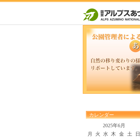
カレンダー
2025年6月
月
火
水
木
金
土