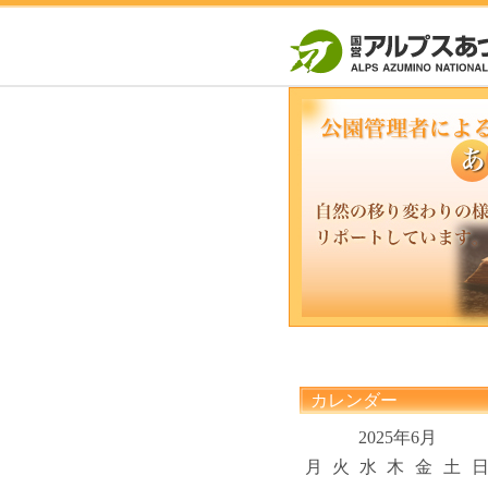
カレンダー
2025年6月
月
火
水
木
金
土