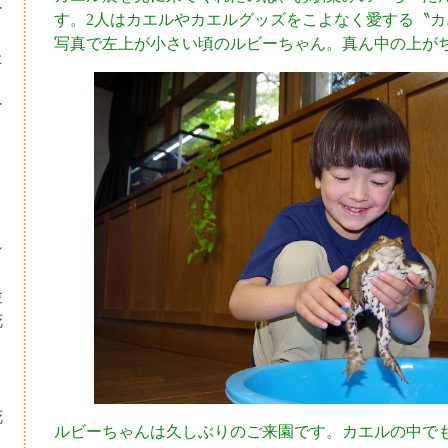
ー
す。2人はカエルやカエルグッズをこよなく愛する〝カ
写真で左上が小さい頃のルビーちゃん。真ん中の上が
た
ー
シ
験
花
・
り
花
ルビーちゃんは久しぶりのご来園です。カエルの中で