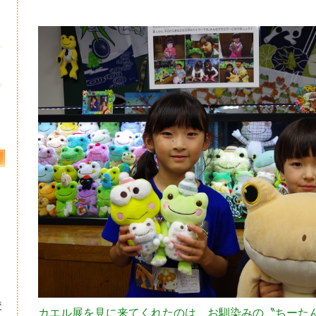
5
2
9
校
カエル展を見に来てくれたのは、お馴染みの〝ちーた