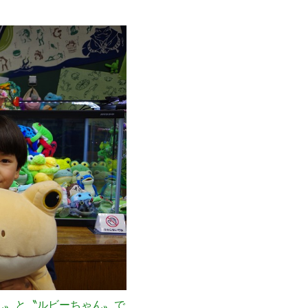
ん〟と〝ルビーちゃん〟で