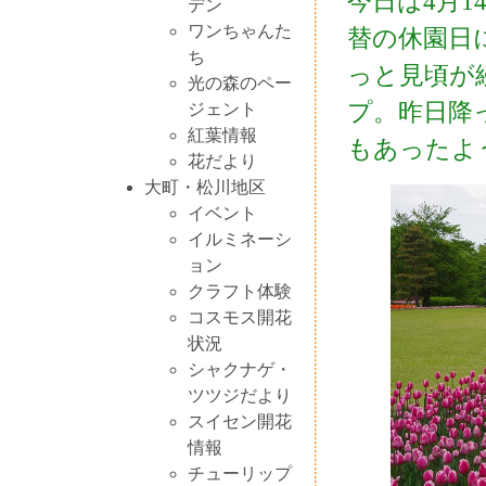
今日は4月
デン
ワンちゃんた
替の休園日
ち
っと見頃が
光の森のペー
プ。昨日降
ジェント
紅葉情報
もあったよ
花だより
大町・松川地区
イベント
イルミネーシ
ョン
クラフト体験
コスモス開花
状況
シャクナゲ・
ツツジだより
スイセン開花
情報
チューリップ