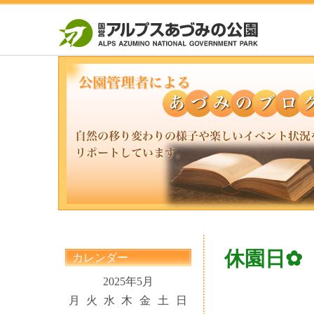
休園日✿
カレンダー
2025年5月
月
火
水
木
金
土
日